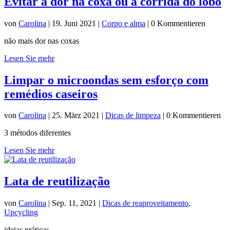
Evitar a dor na coxa ou a corrida do lobo
von
Carolina
|
19. Juni 2021
|
Corpo e alma
| 0 Kommentieren
não mais dor nas coxas
Lesen Sie mehr
Limpar o microondas sem esforço com
remédios caseiros
von
Carolina
|
25. März 2021
|
Dicas de limpeza
| 0 Kommentieren
3 métodos diferentes
Lesen Sie mehr
Lata de reutilização
von
Carolina
|
Sep. 11, 2021
|
Dicas de reaproveitamento
,
Upcycling
ideias práticas