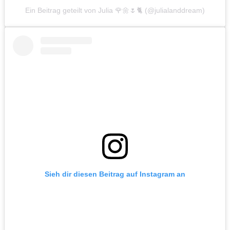
Ein Beitrag geteilt von Julia 🌹🌼🌷🐈 (@julialanddream)
Sieh dir diesen Beitrag auf Instagram an